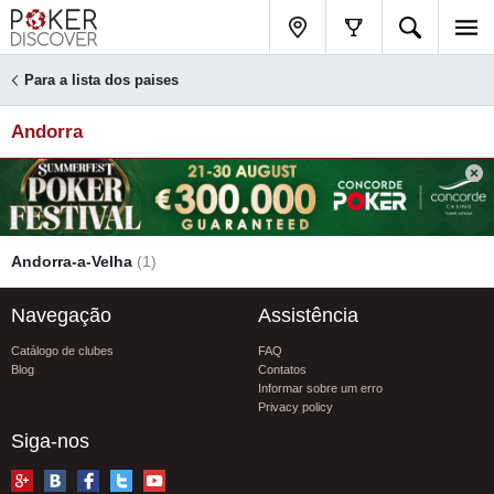
Para a lista dos paises
Andorra
Andorra-a-Velha
(1)
Navegação
Assistência
Catálogo de clubes
FAQ
Blog
Contatos
Informar sobre um erro
Privacy policy
Siga-nos