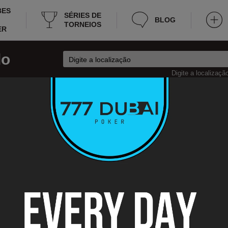
BES
SÉRIES DE
BLOG
TORNEIOS
ER
do
Digite a localizaçã
orneios e cash
sh
ker
Argentina
Cash games em Trelew, Argentina
 Trelew
 Trelew? Nós fornecemos todas as informações necessárias para a conveniê
, em que limites é o jogo agora, qual é o custo mínimo e máximo de entrada 
ples – a atualização regular dos dados permite que os jogadores encontrem 