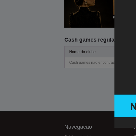
Cash games regulares
Nome do clube
Cash games não encontrados
Navegação