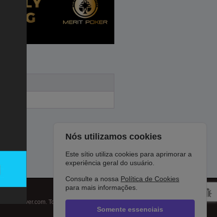
Nós utilizamos cookies
Este sítio utiliza cookies para aprimorar a
experiência geral do usuário.
Consulte a nossa
Política de Cookies
para mais informações.
kerDiscover.com. Todos os direitos
Somente essenciais