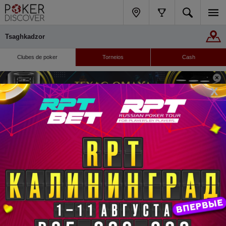
Tsaghkadzor
Clubes de poker
Torneios
Cash
x
Golden Palace Hotel Resort & Spa
34 Tandzaghbyur St, Tsaghkadzor 2310, Armenia
3 comentário
Royale Signature Casino
2 Tandzaghbyur St 4/1, Tsaghkadzor 2310, Armenia Tel.: +79859709099
4 comentário
Shangri-La Casino
Olimpiakan Street 8, Tsaghkadzor, 6400, Armenia Tel.: +79859709099
2 comentário
Navegação
Assistência