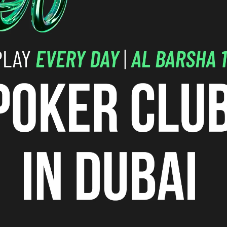
lfield VIC 3061, Australia