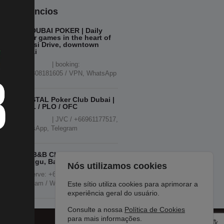
Anúncios
777 DUBAI POKER | Daily
Poker games in the heart of
Marasi Drive, downtown
Dubai
| booking:
+443308181605 / VPN, WhatsApp
CRYSTAL Poker Club Dubai |
THNL / PLO / OFC
| JVC / +66961177517,
WhatsApp, Telegram
The B&B Club - Poker Room |
Canggu, Bali
Nós utilizamos cookies
| Reserve: +62881037599857 /
Telegram / WhatsApp
Este sítio utiliza cookies para aprimorar a
experiência geral do usuário.
Consulte a nossa
Política de Cookies
para mais informações.