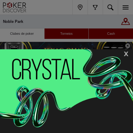
Noble Park
Clubes de poker
Torneios
Cash
x
Sandown Park Hotel
Crn Corrigan Road and Princess Highway, Noble Park VIC 3174, Australia Tel.: +61 3
9546 5755
Navegação
Assistência
Catálogo de clubes
FAQ
Blog
Contatos
Informar sobre um erro
Privacy policy
Siga-nos