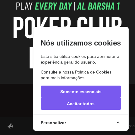
© 2012-2026 PokerDiscover.com. Todos os direitos reservados.
O PokerDiscover.com não é um organizador de jogos. O site é apenas para fins
informativos. 18+
Nós utilizamos cookies
Este sítio utiliza cookies para aprimorar a
experiência geral do usuário.
Consulte a nossa
Política de Cookies
para mais informações.
Somente essenciais
Aceitar todos
Personalizar
777 DUBAI POKER | Daily Poker games in the heart