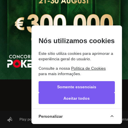
Informar sobre um erro
Privacy policy
Siga-nos
© 2012-2026 PokerDiscover.com. Todos os direitos reservados.
Nós utilizamos cookies
O PokerDiscover.com não é um organizador de jogos. O site é apenas para fins
informativos. 18+
Este sítio utiliza cookies para aprimorar a
experiência geral do usuário.
Consulte a nossa
Política de Cookies
para mais informações.
Somente essenciais
Aceitar todos
Personalizar
Play poker in Greece | ΟΦΙΤΕΧ Poker Clubs | Cash games & Tournam