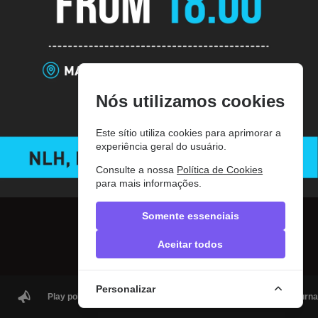
© 2012-2026 PokerDiscover.com. Todos os direitos reservados.
O PokerDiscover.com não é um organizador de jogos. O site é apenas para fins
informativos. 18+
Nós utilizamos cookies
Este sítio utiliza cookies para aprimorar a
experiência geral do usuário.
Consulte a nossa
Política de Cookies
para mais informações.
Somente essenciais
Aceitar todos
Personalizar
Play poker in Greece | ΟΦΙΤΕΧ Poker Clubs | Cash games & Tourna