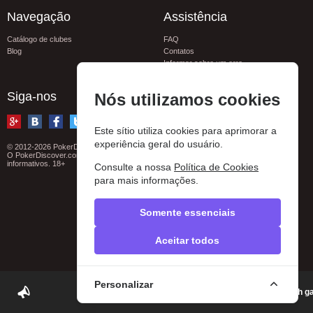
Navegação
Assistência
Catálogo de clubes
FAQ
Blog
Contatos
Informar sobre um erro
Privacy policy
Siga-nos
Nós utilizamos cookies
Este sítio utiliza cookies para aprimorar a
experiência geral do usuário.
© 2012-2026 PokerDiscover.com. Todos os direitos reservados.
O PokerDiscover.com não é um organizador de jogos. O site é apenas para fins
informativos. 18+
Consulte a nossa
Política de Cookies
para mais informações.
Somente essenciais
Aceitar todos
Personalizar
Play poker in Greece | ΟΦΙΤΕΧ Poker Clubs | Cash g