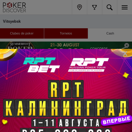
Vitsyebsk
Clubes de poker
Torneios
Cash
x
Cash games regulares
Cash games não encontrados
Navegação
Assistência
Catálogo de clubes
FAQ
Blog
Contatos
Informar sobre um erro
Privacy policy
Siga-nos