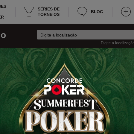
BES
SÉRIES DE
BLOG
TORNEIOS
ER
do
Digite a localizaçã
orneios e cash
Cash
ker
Bélgica
Chaudfontaine
udfontaine
nosso recurso será útil porque todas as informações necessárias são coleta
mos uma lista de todos os clubes e salas de poker em Chaudfontaine, e uma 
audfontaine em 2019, nosso site irá ajudá-lo, sem perder tempo em encontrar
, portanto, se qualquer tipo de jogo for cancelado ou o clube fechar, você p
 que antes – todas as informações estão no nosso site e são fornecidas de f