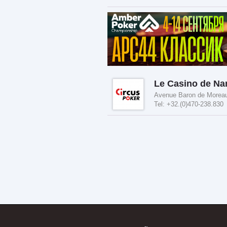
Le Casino de N
Avenue Baron de Moreau
Tel: +32.(0)470-238.830