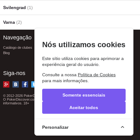
Svilengrad
(1)
Varna
(2)
Navegação
Assistência
Nós utilizamos cookies
Catálogo de clubes
FAQ
Blog
Contatos
Este sítio utiliza cookies para aprimorar a
Informar sobre um erro
Privacy policy
experiência geral do usuário.
Siga-nos
Consulte a nossa
Política de Cookies
para mais informações.
Somente essenciais
© 2012-2026 PokerDiscover.com. Todos os direitos reservados.
O PokerDiscover.com não é um organizador de jogos. O site é apenas para fins
informativos. 18+
Aceitar todos
Personalizar