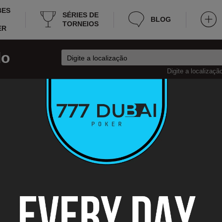
BES
SÉRIES DE
BLOG
TORNEIOS
ER
do
Digite a localizaçã
orneios e cash
Cash
ker
Canadá
Edmundston
mundston
sso recurso será útil porque todas as informações necessárias são coletada
mos uma lista de todos os clubes e salas de poker em Edmundston, e uma lis
n, nosso site irá ajudá-lo, sem perder tempo em encontrar um lugar para jog
alquer tipo de jogo for cancelado ou o clube fechar, você poderá descobrir im
as as informações estão no nosso site e são fornecidas de forma convenient