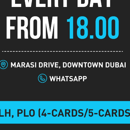
r Room
 Edmundston