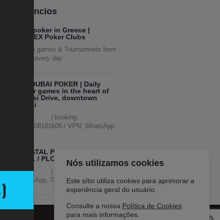
Anúncios
Play poker in Greece |
ΟΦΙΤΕΧ Poker Clubs
| Cash games & Tournamnets from
16.00 every day
777 DUBAI POKER | Daily
Poker games in the heart of
Marasi Drive, downtown
Dubai
| booking:
+443308181605 / VPN, WhatsApp
CRYSTAL Poker Club Dubai |
THNL / PLO / OFC
Nós utilizamos cookies
| JVC / +66961177517,
WhatsApp, Telegram
Este sítio utiliza cookies para aprimorar a
experiência geral do usuário.
Consulte a nossa
Política de Cookies
para mais informações.