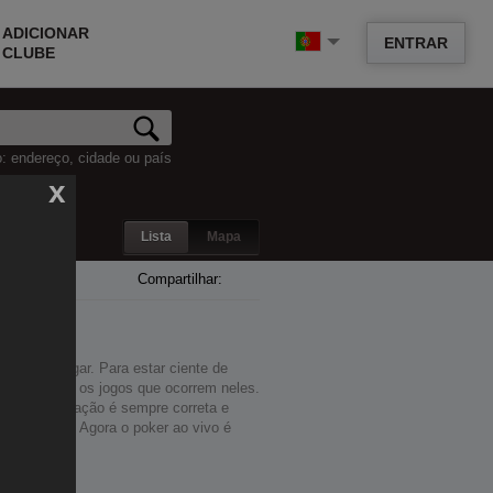
ADICIONAR
ENTRAR
CLUBE
o: endereço, cidade ou país
x
Lista
Mapa
Compartilhar:
s em um lugar. Para estar ciente de
ta de todos os jogos que ocorrem neles.
ar. A informação é sempre correta e
ediatamente. Agora o poker ao vivo é
e.