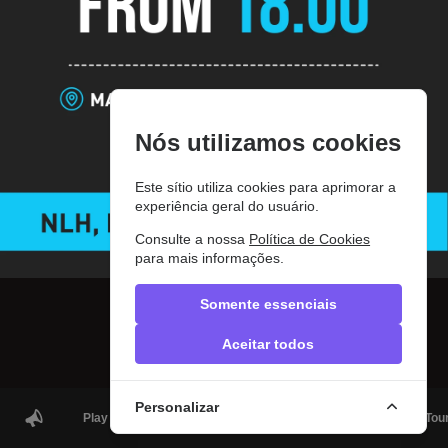
Siga-nos
© 2012-2026 PokerDiscover.com. Todos os direitos reservados.
O PokerDiscover.com não é um organizador de jogos. O site é apenas para fins
informativos. 18+
Nós utilizamos cookies
Este sítio utiliza cookies para aprimorar a
experiência geral do usuário.
Consulte a nossa
Política de Cookies
para mais informações.
Somente essenciais
Aceitar todos
Personalizar
Play poker in Greece | ΟΦΙΤΕΧ Poker Clubs | Cash games & Tou