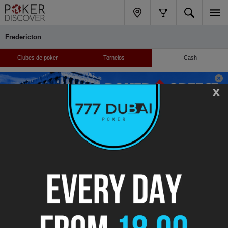
Fredericton
Clubes de poker
Torneios
Cash
x
Cash games regulares
St. Marys Entertainment Centre
$1/$2 No Limit Holdem - Buy-in: $40 to $200 Runs: Most evenings
Navegação
Assistência
Catálogo de clubes
FAQ
Blog
Contatos
Informar sobre um erro
Privacy policy