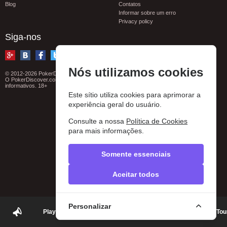
Blog
Contatos
Informar sobre um erro
Privacy policy
Siga-nos
Nós utilizamos cookies
© 2012-2026 PokerDiscover.com. Todos os direitos reservados.
O PokerDiscover.com não é um organizador de jogos. O site é apenas para fins
informativos. 18+
Este sítio utiliza cookies para aprimorar a
experiência geral do usuário.
Consulte a nossa
Política de Cookies
para mais informações.
Somente essenciais
Aceitar todos
Personalizar
Play poker in Greece | ΟΦΙΤΕΧ Poker Clubs | Cash games & Tou