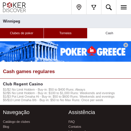
Winnipeg
Clubes de poker
Torneios
Cash
Cash games regulares
Club Regent Casino
$1/$2 No Limit Holdem - Buy-in: $50 to $400 Runs: Always
$2/$5 No Limit Holdem - Buy-in: $100 to $1,000 Runs: Weekends and evenings
$1/$3 Pot Limit Omaha Hi - Buy-in: $50 to $600 Runs: Weekends and evenings
$5/$10 Limit Omaha 8/b - Buy-in: $50 to No Max Runs: Once per week
Navegação
Assistência
Catálogo de clubes
FAQ
Blog
Contatos