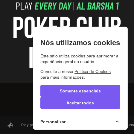
© 2012-2026 PokerDiscover.com. Todos os direitos reservados.
O PokerDiscover.com não é um organizador de jogos. O site é apenas para fins
informativos. 18+
Nós utilizamos cookies
Este sítio utiliza cookies para aprimorar a
experiência geral do usuário.
Consulte a nossa
Política de Cookies
para mais informações.
Somente essenciais
Aceitar todos
Personalizar
Play poker in Greece | ΟΦΙΤΕΧ Poker Clubs | Cash games & Tourn