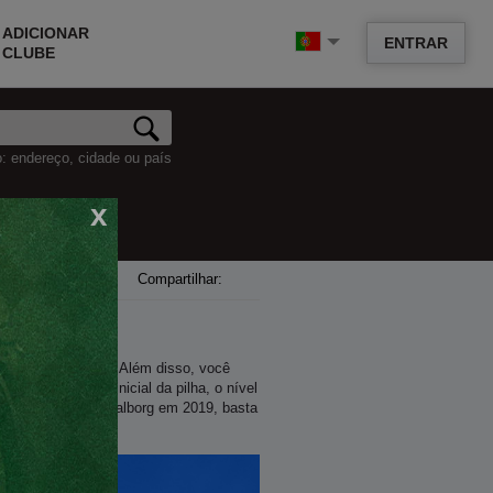
ADICIONAR
ENTRAR
CLUBE
o: endereço, cidade ou país
x
Compartilhar:
 da próxima série. Além disso, você
início, tamanho inicial da pilha, o nível
neios de poker em Aalborg em 2019, basta