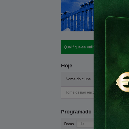
Qualifique-se online: buy-ins, hotéis, lo
Hoje
Nome do clube
Start
Torneios não encontrados
Programado
-
Datas