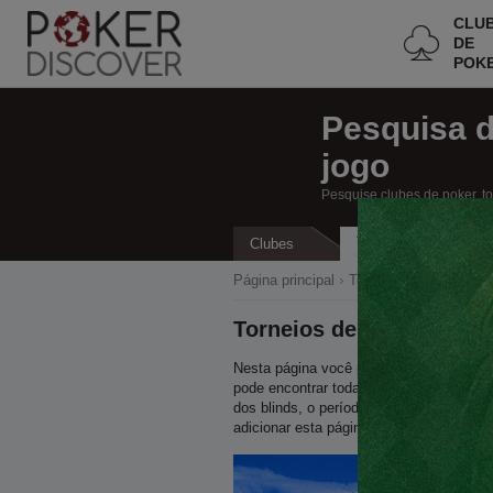
CLU
DE
POK
Pesquisa 
jogo
Pesquise clubes de poker, t
Torneios
Clubes
Ca
Página principal
Todos os clubes de po
Torneios de poker em Aa
Nesta página você pode encontrar todos 
pode encontrar todas as informações neces
dos blinds, o período de registro tardi
adicionar esta página aos seus favoritos