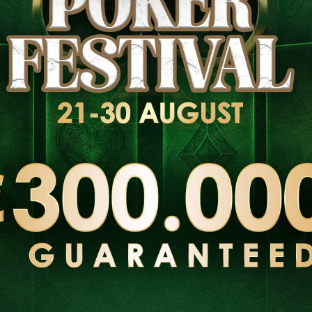
gística
Registração
Evento
tardia
-
Buy in