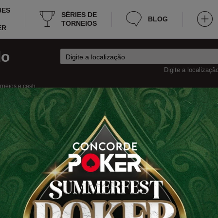
BES
SÉRIES DE
BLOG
TORNEIOS
ER
do
Digite a localizaçã
orneios e cash
sh
ker
Dinamarca
Aalborg Torneios
lborg
os torneios de poker em Aalborg, que será realizada esta semana e anúncios
sárias sobre torneios, por exemplo: horário, local, custo de entrada, hora de 
o e muito mais. Agora você não precisa gastar muito tempo procurando por tor
.