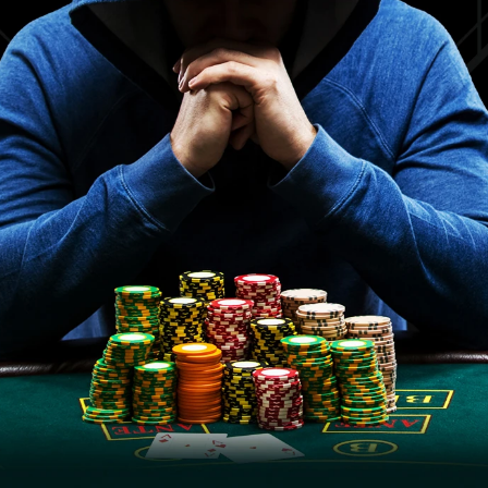
Järve
4 Tallinn, Estonia
Radisson Blu Hotel Olümpia
1 comentário
nn, Estonia
Mustika
1 comentário
, 12915 Tallinn, Estonia
sino
linn