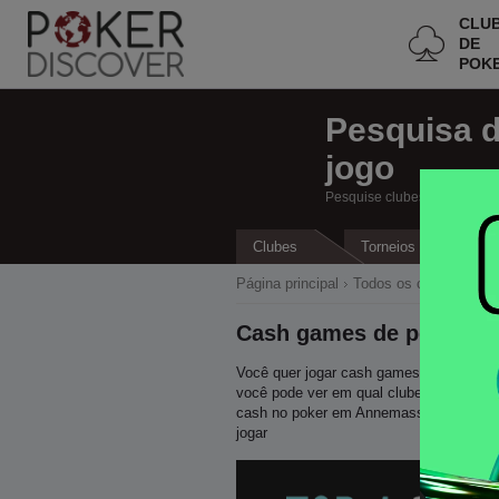
CLU
DE
POK
Pesquisa 
jogo
Pesquise clubes de poker, t
Ca
Clubes
Torneios
Página principal
Todos os clubes de po
Cash games de poker e
Você quer jogar cash games de poker e
você pode ver em qual clube você pode 
cash no poker em Annemasse em 2019 é m
jogar