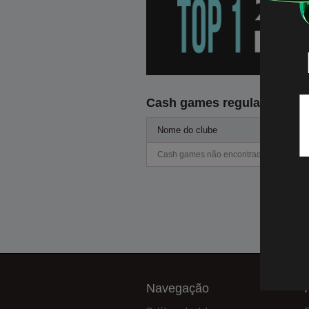
Cash games regulares
Nome do clube
Cash games não encontrados
Navegação