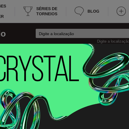
BES
SÉRIES DE
BLOG
TORNEIOS
ER
do
Digite a localizaçã
orneios e cash
sh
ker
França
Cash games em Annemasse, França
m Annemasse
m Annemasse? Nós fornecemos todas as informações necessárias para a conv
jogar, em que limites é o jogo agora, qual é o custo mínimo e máximo de ent
uito simples – a atualização regular dos dados permite que os jogadores 