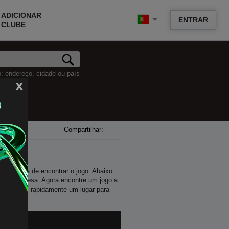
ADICIONAR
ENTRAR
CLUBE
o: endereço, cidade ou país
x
Compartilhar:
eniência de encontrar o jogo. Abaixo
rada na mesa. Agora encontre um jogo a
encontrem rapidamente um lugar para