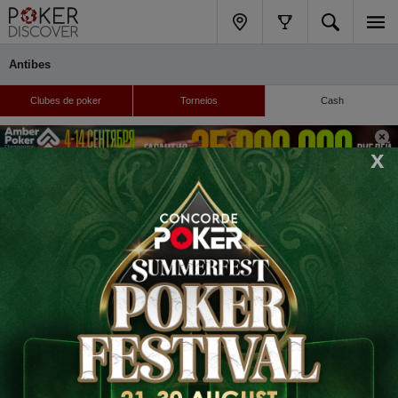
Antibes
Clubes de poker
Torneios
Cash
x
Cash games regulares
Cash games não encontrados
Navegação
Assistência
Catálogo de clubes
FAQ
Blog
Contatos
Informar sobre um erro
Privacy policy
Siga-nos