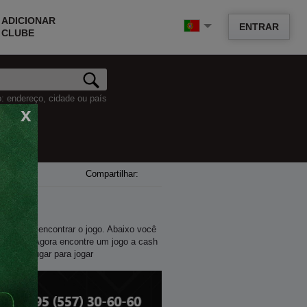
ADICIONAR
ENTRAR
CLUBE
o: endereço, cidade ou país
x
Compartilhar:
ncia de encontrar o jogo. Abaixo você
na mesa. Agora encontre um jogo a cash
nte um lugar para jogar