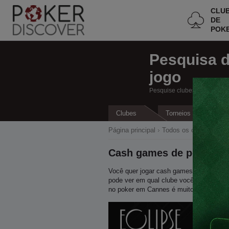
CLU
DE
POK
Pesquisa 
jogo
Pesquise clubes de poker, t
Ca
Clubes
Torneios
Página principal
Todos os clubes de po
Cash games de poker e
Você quer jogar cash games de poker em
pode ver em qual clube você pode jogar
no poker em Cannes é muito simples – a