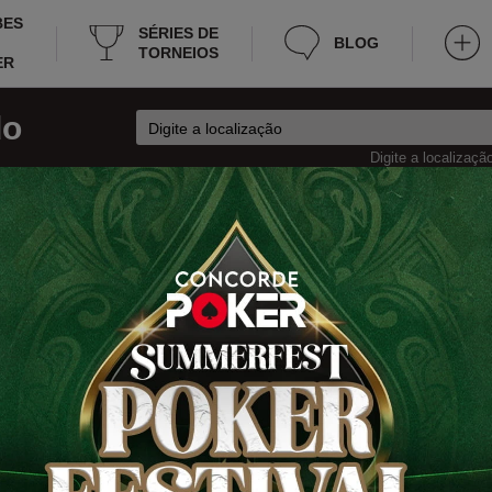
BES
SÉRIES DE
BLOG
TORNEIOS
ER
do
Digite a localizaçã
orneios e cash
sh
ker
França
Cash games em Cannes, França
m Cannes
 Cannes? Nós fornecemos todas as informações necessárias para a conveniê
, em que limites é o jogo agora, qual é o custo mínimo e máximo de entrada 
 atualização regular dos dados permite que os jogadores encontrem rapidame