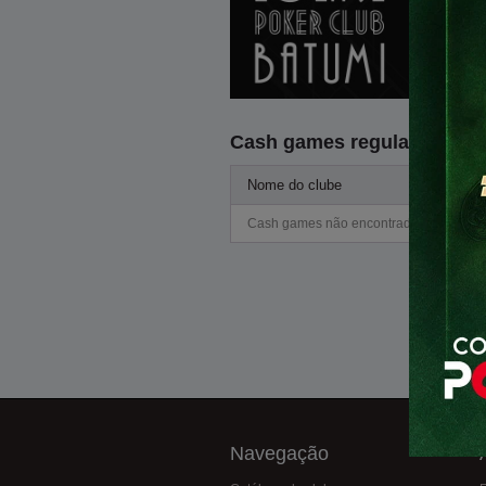
Cash games regulares
Nome do clube
Cash games não encontrados
Navegação