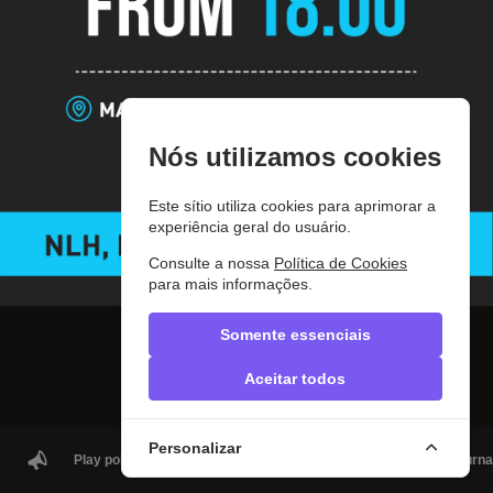
© 2012-2026 PokerDiscover.com. Todos os direitos reservados.
O PokerDiscover.com não é um organizador de jogos. O site é apenas para fins
informativos. 18+
Nós utilizamos cookies
Este sítio utiliza cookies para aprimorar a
experiência geral do usuário.
Consulte a nossa
Política de Cookies
para mais informações.
Somente essenciais
Aceitar todos
Personalizar
Play poker in Greece | ΟΦΙΤΕΧ Poker Clubs | Cash games & Tourna