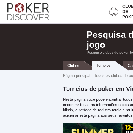
CLU
DE
POK
Pesquisa 
jogo
Pesquise clubes de poker, t
Torneios
Clubes
Ca
Página principal
Todos os clubes de po
Torneios de poker em Vi
Nesta página você pode encontrar todos
encontrar todas as informações necessária
blinds, o período de registro tardio e 
adicionar esta página aos seus favoritos