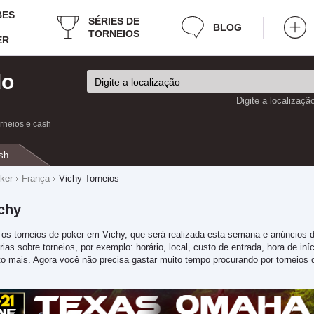
BES
SÉRIES DE
BLOG
TORNEIOS
ER
do
Digite a localizaçã
orneios e cash
sh
ker
França
Vichy Torneios
chy
 os torneios de poker em Vichy, que será realizada esta semana e anúncios d
s sobre torneios, por exemplo: horário, local, custo de entrada, hora de iníci
muito mais. Agora você não precisa gastar muito tempo procurando por torneio
.