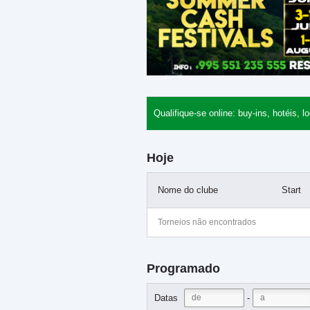
Qualifique-se online: buy-ins, hotéis, lo
Hoje
Nome do clube
Start
Torneios não encontrados
Programado
-
Datas