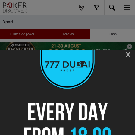
Yport
Clubes de poker
Torneios
Cash
x
Cash games regulares
Cash games não encontrados
Navegação
Assistência
Catálogo de clubes
FAQ
Blog
Contatos
Informar sobre um erro
Privacy policy
Siga-nos