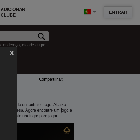
ADICIONAR
ENTRAR
CLUBE
o: endereço, cidade ou país
x
Compartilhar:
iência de encontrar o jogo. Abaixo
rada na mesa. Agora encontre um jogo a
apidamente um lugar para jogar