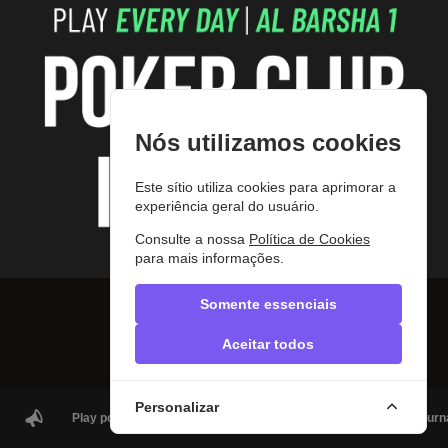
Blog
Contatos
Informar sobre um erro
Privacy policy
Siga-nos
Nós utilizamos cookies
© 2012-2026 PokerDiscover.com. Todos os direitos reservados.
O PokerDiscover.com não é um organizador de jogos. O site é apenas para fins
informativos. 18+
Este sítio utiliza cookies para aprimorar a
experiência geral do usuário.
Consulte a nossa
Política de Cookies
para mais informações.
Somente essenciais
Aceitar todos
Personalizar
Play poker in Greece | ΟΦΙΤΕΧ Poker Clubs | Cash games & Tourn