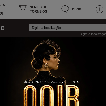
BES
SÉRIES DE
BLOG
TORNEIOS
ER
do
Digite a localizaçã
orneios e cash
Cash
ker
Hungria
Gyula
la
curso será útil porque todas as informações necessárias são coletadas em um
sta de todos os clubes e salas de poker em Gyula, e uma lista de todos os 
e irá ajudá-lo, sem perder tempo em encontrar um lugar para jogar. A informa
 de jogo for cancelado ou o clube fechar, você poderá descobrir imediatament
mações estão no nosso site e são fornecidas de forma conveniente.