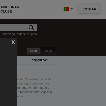
ADICIONAR
ENTRAR
CLUBE
o: endereço, cidade ou país
x
Lista
Mapa
Compartilhar:
das em um lugar. Para estar ciente de
lista de todos os jogos que ocorrem
 um lugar para jogar. A informação é
oderá descobrir imediatamente. Agora o
orma conveniente.