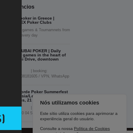
Anúncios
Play poker in Greece |
ΟΦΙΤΕΧ Poker Clubs
| Cash games & Tournamnets from
16.00 every day
777 DUBAI POKER | Daily
Poker games in the heart of
Marasi Drive, downtown
Dubai
| booking:
+443308181605 / VPN, WhatsApp
Concorde Poker Summerfest
| Nicosia/Lefkosa, Northern
Cyprus, 21 - 30 AUG 2026
Nós utilizamos cookies
| €300.000 GTD | +90
548 810 04 53
Este sítio utiliza cookies para aprimorar a
experiência geral do usuário.
Consulte a nossa
Política de Cookies