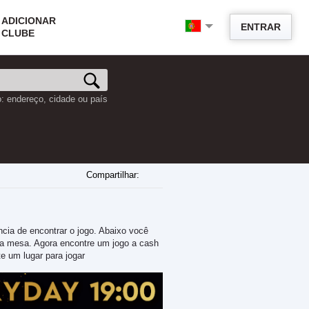
ADICIONAR
ENTRAR
CLUBE
o: endereço, cidade ou país
Compartilhar:
ia de encontrar o jogo. Abaixo você
na mesa. Agora encontre um jogo a cash
e um lugar para jogar