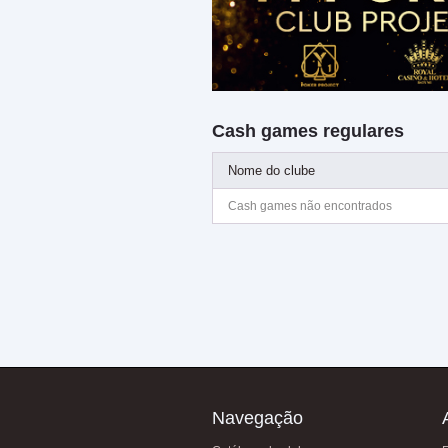
Cash games regulares
Nome do clube
Cash games não encontrados
Navegação