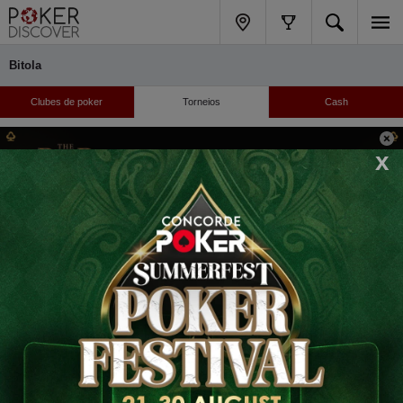
Bitola
Clubes de poker
Torneios
Cash
x
Qualifique-se online: buy-ins, hotéis, logística
Hoje
Torneios não encontrados
Torneios não encontrados
Navegação
Assistência
Catálogo de clubes
FAQ