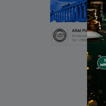
Altai Palace Pok
Алтайский край, игорн
Tel: +79858018866