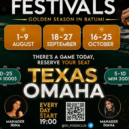
er Club
2 comentário
ая зона Сибирская Монета, Россия