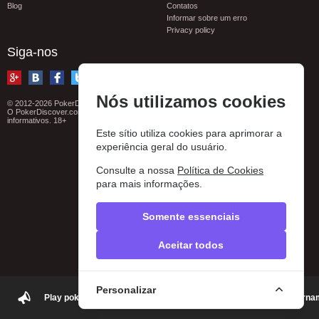
Blog
Contatos
Informar sobre um erro
Privacy policy
Siga-nos
Nós utilizamos cookies
© 2012-2026 PokerDiscover.com. Todos os direitos reservados.
O PokerDiscover.com não é um organizador de jogos. O site é apenas para fins
informativos. 18+
Este sítio utiliza cookies para aprimorar a
experiência geral do usuário.
Consulte a nossa
Política de Cookies
para mais informações.
Somente essenciais
Aceitar todos
Personalizar
Play poker in Greece | ΟΦΙΤΕΧ Poker Clubs | Cash games & Tournam