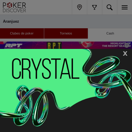
Aranjuez
Clubes de poker
Torneios
Cash
x
Cash games regulares
Cash games não encontrados
Navegação
Assistência
Catálogo de clubes
FAQ
Blog
Contatos
Informar sobre um erro
Privacy policy
Siga-nos