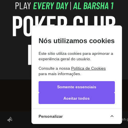
© 2012-2026 PokerDiscover.com. Todos os direitos reservados.
O PokerDiscover.com não é um organizador de jogos. O site é apenas para fins
informativos. 18+
Nós utilizamos cookies
Este sítio utiliza cookies para aprimorar a
experiência geral do usuário.
Consulte a nossa
Política de Cookies
para mais informações.
Somente essenciais
Aceitar todos
Personalizar
Play poker in Greece | ΟΦΙΤΕΧ Poker Clubs | Cash 