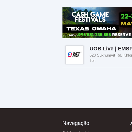
UOB Live | EMS
628 Sukhumvit Rd, Khlon
Tel:
Navegação