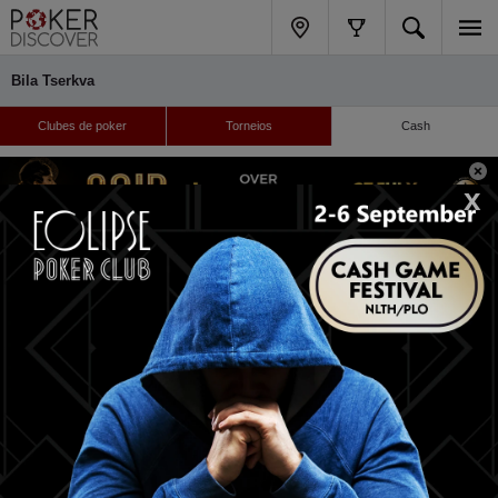
Bila Tserkva
Clubes de poker
Torneios
Cash
x
Cash games regulares
Cash games não encontrados
Navegação
Assistência
Catálogo de clubes
FAQ
Blog
Contatos
Informar sobre um erro
Privacy policy
Siga-nos