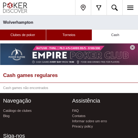
Wolverhampton
Clubes de poker
Torneios
Cash
Cash games regulares
Cash games não encontrados
Navegação
Assistência
Catálogo de clubes
FAQ
Blog
Contatos
Informar sobre um erro
Privacy policy
Siga-nos