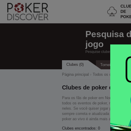
CLU
DE
POK
Pesquisa 
jogo
Pesquise clubes de poker, t
Clubes (0)
Torneios
Página principal
Todos os clubes de po
Clubes de poker em Nor
Para os fãs de poker em North Las Vegas
todos os eventos de poker, nós compila
neles. Se você quiser jogar poker em No
sempre correta e atualizada regularmente
poker ao vivo é ainda mais acessível do
Clubes encontrados: 0