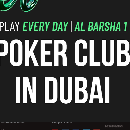
Assistência
Siga-nos
© 2012-2026 Po
reservados.