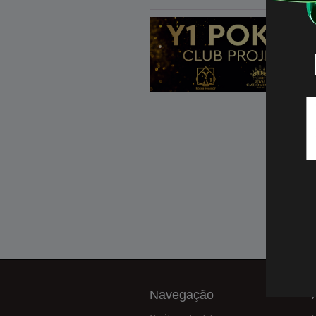
Navegação