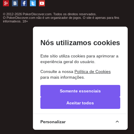
© 2012-2026 PokerDiscover.com. Todos os direitos reservados.
O PokerDiscover.com não é um organizador de jogos. O site é apenas para fins
informativos. 18+
Nós utilizamos cookies
Este sítio utiliza cookies para aprimorar a
experiência geral do usuário.
Consulte a nossa
Política de Cookies
para mais informações.
Somente essenciais
Aceitar todos
Personalizar