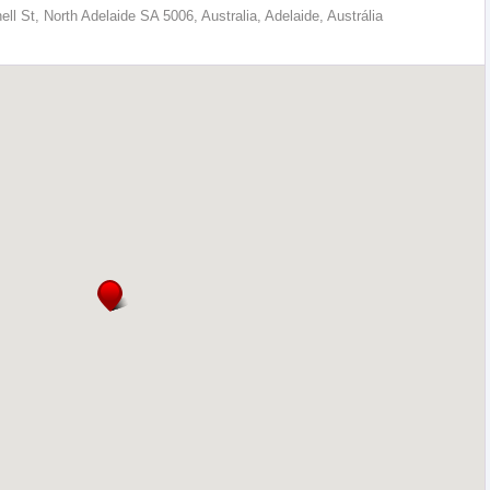
ll St, North Adelaide SA 5006, Australia, Adelaide, Austrália