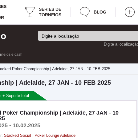
BES
SÉRIES DE
BLOG
TORNEIOS
ER
do
Digite a localizaçã
orneios e cash
acked Poker Championship | Adelaide, 27 JAN - 10 FEB 2025
hip | Adelaide, 27 JAN - 10 FEB 2025
e + Suporte total
 Poker Championship | Adelaide, 27 JAN - 10
25
025 - 10.02.2025
r:
Stacked Social | Poker Lounge Adelaide