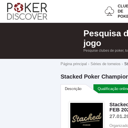
CLU
DE
POK
Pesquisa 
jogo
Pesquise clubes de poker, t
Página principal
Séries de torneios
St
Stacked Poker Champions
Descrição
Qualificação onlin
Stacked
FEB 20
27.01.2
Organizado