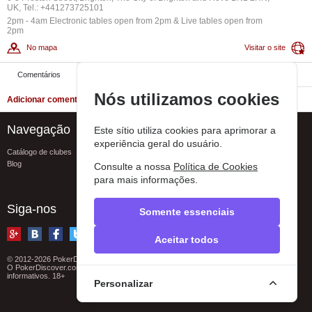
UK, Tel.: +441273725101
2pm - 4am Electronic tables open from 2pm & Live tables open from
2pm
No mapa
Visitar o site
Comentários
Nós utilizamos cookies
Adicionar comentário
Navegação
Assistência
Este sítio utiliza cookies para aprimorar a
experiência geral do usuário.
Catálogo de clubes
FAQ
Blog
Contatos
Consulte a nossa
Política de Cookies
Informar sobre um erro
para mais informações.
Privacy policy
Siga-nos
Somente essenciais
Aceitar todos
© 2012-2026 PokerDiscover.com. Todos os direitos reservados.
O PokerDiscover.com não é um organizador de jogos. O site é apenas para fins
informativos. 18+
Personalizar