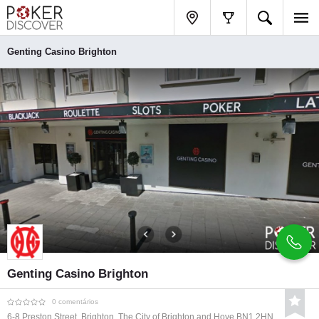
Genting Casino Brighton
Genting Casino Brighton
0 comentários
6-8 Preston Street, Brighton, The City of Brighton and Hove BN1 2HN,